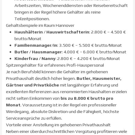
Arbeitszeiten, Wochenenddiensten oder Reisebereitschaft
bringen in der Regel höhere Gehälter als reine
Teilzeitpositionen.
Gehaltsbeispiele im Raum Hannover
Haushälterin / Hauswirtschafterin
: 2.800 € – 4.500 €
brutto/Monat
Familienmanager/in
: 3.500 € – 5.500 € brutto/Monat
Butler / Hausmanager
: 4.000 € – 6.000 € brutto/Monat
Kinderfrau / Nanny
: 2.800 € – 4.200 € brutto/Monat
Spitzengehälter für erfahrenes Profi-Hauspersonal
Je nach Berufsbild können die Gehälter im gehobenen
Privathaushalt deutlich höher liegen.
Butler, Hausmeister,
Gärtner und Privatköche
mit langjähriger Erfahrung und
exzellenten Referenzen aus renommierten Haushalten erzielen
nicht selten Einkommen von
bis zu 8.000 € brutto pro
Monat
. Voraussetzung ist in der Regel ein professioneller
Werdegang, absolute Diskretion und die Fähigkeit, höchste
Serviceansprüche zu erfüllen.
Vorteile einer Anstellung im gehobenen Privathaushalt
Neben einer überdurchschnittlichen Vergütung profitieren viele